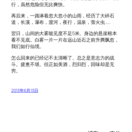
行，虽然危险但无比爽快。
再后来，一路淋着忽大忽小的山雨，经历了大碎石
道，长溪，瀑布，渡河，夜行，温泉，萤火虫……
翌日，山间的大雾能见度不足5米。身边的悬崖根本
看不见底。白雾一片一片在远山近石之前升腾飘忽，
我们如行仙境。
怎么回来的已经记不太清晰了。总之是意志力的战
斗。疲惫不堪。但正如美酒，烈归烈，回味却是无
穷。
2013年6月13日