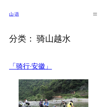
跳
至
山·语
内
容
分类：
骑山越水
「骑行·安徽」